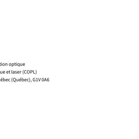
tion optique
ue et laser (COPL)
Québec (Québec), G1V 0A6